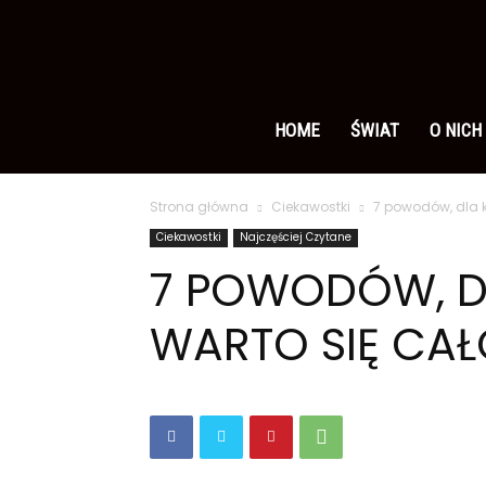
Ameryka
po
HOME
ŚWIAT
O NICH
Strona główna
Ciekawostki
7 powodów, dla k
polsku
Ciekawostki
Najczęściej Czytane
7 POWODÓW, D
WARTO SIĘ CA