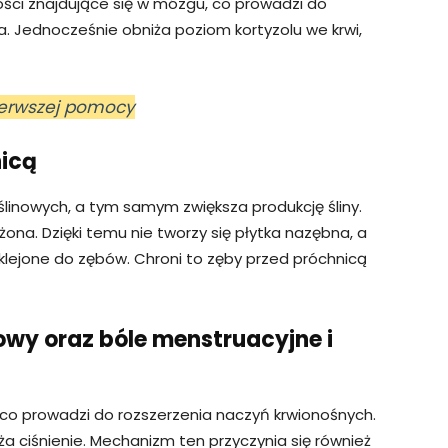
ści znajdujące się w mózgu, co prowadzi do
. Jednocześnie obniża poziom kortyzolu we krwi,
ierwszej pomocy
nicą
linowych, a tym samym zwiększa produkcję śliny.
lżona. Dzięki temu nie tworzy się płytka nazębna, a
klejone do zębów. Chroni to zęby przed próchnicą
owy oraz bóle menstruacyjne i
 co prowadzi do rozszerzenia naczyń krwionośnych.
ża ciśnienie. Mechanizm ten przyczynia się również