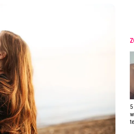
Z
5
w
t