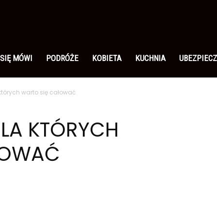
 SIĘ MÓWI
PODRÓŻE
KOBIETA
KUCHNIA
UBEZPIECZ
tórych warto się całować
LA KTÓRYCH
ŁOWAĆ