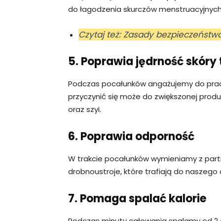
do łagodzenia skurczów menstruacyjnych 
Czytaj też: Zasady bezpieczeństw
5. Poprawia jędrność skóry 
Podczas pocałunków angażujemy do pracy 
przyczynić się może do zwiększonej produk
oraz szyi.
6. Poprawia odporność
W trakcie pocałunków wymieniamy z partne
drobnoustroje, które trafiają do naszeg
7. Pomaga spalać kalorie
Podczas minuty całowania spalamy od 2 do