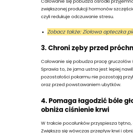
Całowanie się pobudza ośrodki przyjemno
zwiększonej produkcji hormonów szczęścia
czyli redukuje odczuwanie stresu.
Zobacz także: Ziołowa apteczka p
3. Chroni zęby przed próch
Całowanie się pobudza pracę gruczołów ś
Sprawia to, że jama ustna jest lepiej nawi
pozostałości pokarmu nie pozostają przy
oraz przed powstawaniem ubytków.
4. Pomaga łagodzić bóle gł
obniża ciśnienie krwi
W trakcie pocałunków przyspiesza tętno,
Zwiększa się wówczas przepływ krwi i obni