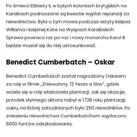
Po śmierci Elżbiety II, w byłych koloniach brytyjskich na
Karaibach podnoszone są kwestie wypłat reparacji za
niewolnictwo. Była o tym mowa podczas wizyty księcia
Williama i księżnej Kate na Wyspach Karaibskich.
Sprawa powraca raz po raz i nowy monarcha Karol III
będzie musiał się do niej ustosunkować.
Benedict Cumberbatch – Oskar
Benedict Cumberbatch został nagrodzony Oskarem
za rolę w filmie „Zniewolony. 12 Years a Slav”, gdzie
wciela się w rolę właściciela plantacji. Jak się okazuje,
przodek słynnego aktora nabył w 1728 roku plantację
cukru, na której zatrudnionych było 250 niewolników. Po
zniesieniu niewolnictwa Cumberbatchom wypłacono
6000 funtów odszkodowania.