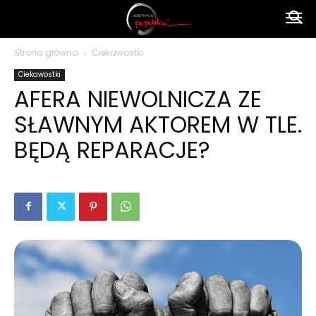
Ameryka
Strona główna
Ciekawostki
Ciekawostki
po
AFERA NIEWOLNICZA ZE
SŁAWNYM AKTOREM W TLE.
polsku
BĘDĄ REPARACJE?