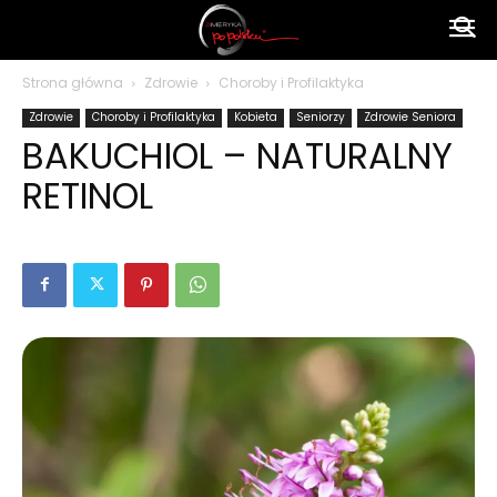
Ameryka
Strona główna
Zdrowie
Choroby i Profilaktyka
Zdrowie
Choroby i Profilaktyka
Kobieta
Seniorzy
Zdrowie Seniora
po
BAKUCHIOL – NATURALNY
RETINOL
polsku