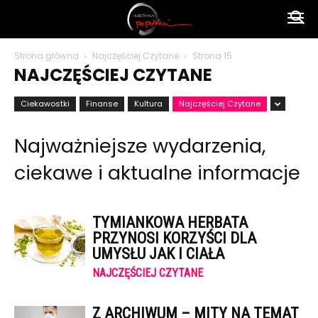
Ameryka
Strona główna
Najczęściej Czytane
Strona 15
NAJCZĘŚCIEJ CZYTANE
po
Ciekawostki
Finanse
Kultura
Najczęściej Czytane
Najważniejsze wydarzenia,
polsku
ciekawe i aktualne informacje
TYMIANKOWA HERBATA
PRZYNOSI KORZYŚCI DLA
UMYSŁU JAK I CIAŁA
NAJCZĘŚCIEJ CZYTANE
Z ARCHIWUM – MITY NA TEMAT