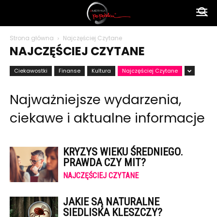
Ameryka
Strona główna
Najczęściej Czytane
NAJCZĘŚCIEJ CZYTANE
po
Ciekawostki
Finanse
Kultura
Najczęściej Czytane
Najważniejsze wydarzenia,
polsku
ciekawe i aktualne informacje
KRYZYS WIEKU ŚREDNIEGO.
PRAWDA CZY MIT?
NAJCZĘŚCIEJ CZYTANE
JAKIE SĄ NATURALNE
SIEDLISKA KLESZCZY?