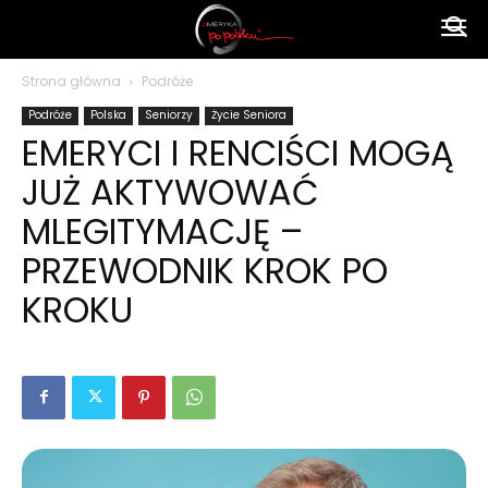
Ameryka
Strona główna
Podróże
Podróże
Polska
Seniorzy
Życie Seniora
po
EMERYCI I RENCIŚCI MOGĄ
JUŻ AKTYWOWAĆ
polsku
MLEGITYMACJĘ –
PRZEWODNIK KROK PO
KROKU