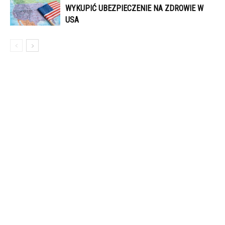
WYKUPIĆ UBEZPIECZENIE NA ZDROWIE W
USA