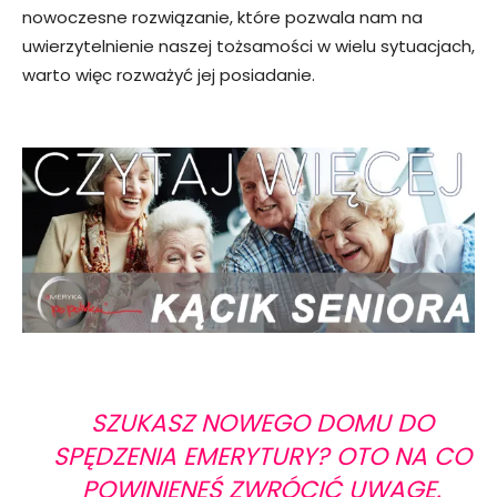
nowoczesne rozwiązanie, które pozwala nam na
uwierzytelnienie naszej tożsamości w wielu sytuacjach,
warto więc rozważyć jej posiadanie.
SZUKASZ NOWEGO DOMU DO
SPĘDZENIA EMERYTURY? OTO NA CO
POWINIENEŚ ZWRÓCIĆ UWAGĘ.