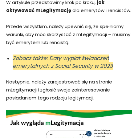
W artykule przedstawimy krok po kroku,
jak
aktywować mLegitymację
dla emerytów i rencistów.
Przede wszystkim, należy upewnić się, że spełniamy
warunki, aby móc skorzystać z mLegitymacji – musimy
być emerytem lub rencistą.
Zobacz także: Daty wypłat świadczeń
emerytalnych z Social Security w 2023
Następnie, należy zarejestrować się na stronie
mLegitymacji i zgłosić swoje zainteresowanie
posiadaniem tego rodzaju legitymacji.