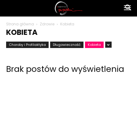
Ameryka
Strona główna
Zdrowie
Kobieta
KOBIETA
po
Choroby i Profilaktyka
Długowieczność
Kobieta
polsku
Brak postów do wyświetlenia