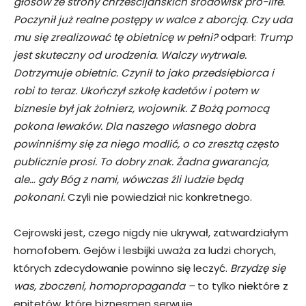
głosów ze strony chrześcijańskich środowisk pro-life.
Poczynił już realne postępy w walce z aborcją. Czy uda
mu się zrealizować tę obietnicę w pełni?
odparł:
Trump
jest skuteczny od urodzenia. Walczy wytrwale.
Dotrzymuje obietnic. Czynił to jako przedsiębiorca i
robi to teraz. Ukończył szkołę kadetów i potem w
biznesie był jak żołnierz, wojownik. Z Bożą pomocą
pokona lewaków. Dla naszego własnego dobra
powinniśmy się za niego modlić, o co zresztą często
publicznie prosi. To dobry znak. Żadna gwarancja,
ale… gdy Bóg z nami, wówczas źli ludzie będą
pokonani.
Czyli nie powiedział nic konkretnego.
Cejrowski jest, czego nigdy nie ukrywał, zatwardziałym
homofobem. Gejów i lesbijki uważa za ludzi chorych,
których zdecydowanie powinno się leczyć.
Brzydzę się
was, zboczeni, homopropaganda –
to tylko niektóre z
epitetów, które biznesmen serwuje