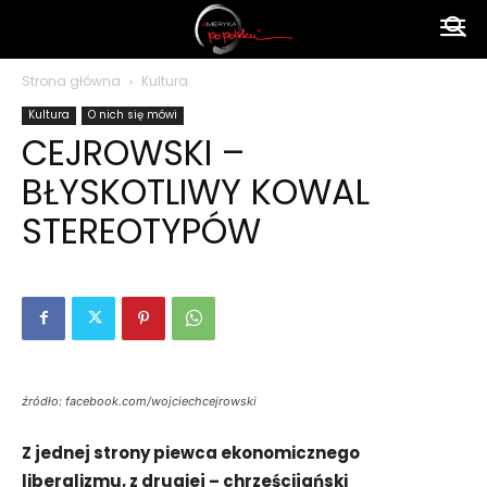
Ameryka
Strona główna
Kultura
Kultura
O nich się mówi
po
CEJROWSKI –
BŁYSKOTLIWY KOWAL
polsku
STEREOTYPÓW
źródło: facebook.com/wojciechcejrowski
Z jednej strony piewca ekonomicznego
liberalizmu, z drugiej – chrześcijański