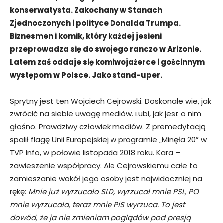
konserwatysta. Zakochany w Stanach
Zjednoczonych i polityce Donalda Trumpa.
Biznesmen i komik, który każdej jesieni
przeprowadza się do swojego ranczo w Arizonie.
Latem zaś oddaje się komiwojażerce i gościnnym
występom w Polsce. Jako stand-uper.
Sprytny jest ten Wojciech Cejrowski. Doskonale wie, jak
zwrócić na siebie uwagę mediów. Lubi, jak jest o nim
głośno. Prawdziwy człowiek mediów. Z premedytacją
spalił flagę Unii Europejskiej w programie „Minęła 20” w
TVP Info, w połowie listopada 2018 roku. Kara –
zawieszenie współpracy. Ale Cejrowskiemu całe to
zamieszanie wokół jego osoby jest najwidoczniej na
rękę:
Mnie już wyrzucało SLD, wyrzucał mnie PSL, PO
mnie wyrzucała, teraz mnie PiS wyrzuca. To jest
dowód, że ja nie zmieniam poglądów pod presją