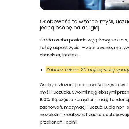
Osobowość to wzorce, myśli, uczuc
jedną osobę od drugiej.
Każda osoba posiada wyjątkowy zestaw, k
każdy aspekt życia – zachowanie, motywac
charakter, intelekt.
Zobacz także: 20 najczęściej spoty
Osoby o złożonej osobowości często wolą 
myśli i uczucia. Swoimi najgłębszymi przem
100%. Są często zamyśleni, mają tendencj
zachowań, motywacji i uczuć. Lubią non-st
niezależni i kreatywni. Rzadko dostosowuj
przekonań i opinii.