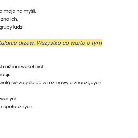
o maja na myśli.
 zna ich.
rupy ludzi.
tulanie drzew. Wszystko co warto o tym
h niż inni wokół nich.
ocji.
, wolą się zagłębiać w rozmowy o znaczących
kowanych.
m społecznych.