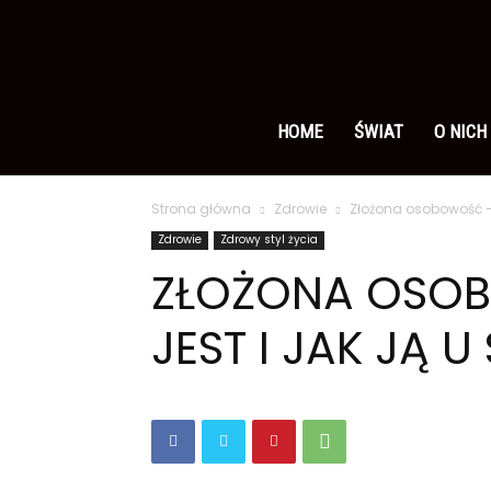
Ameryka
po
HOME
ŚWIAT
O NICH
Strona główna
Zdrowie
Złożona osobowość – c
polsku
Zdrowie
Zdrowy styl życia
ZŁOŻONA OSO
JEST I JAK JĄ 