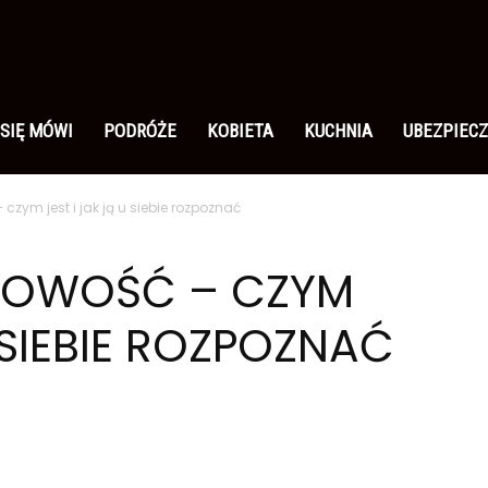
 SIĘ MÓWI
PODRÓŻE
KOBIETA
KUCHNIA
UBEZPIECZ
zym jest i jak ją u siebie rozpoznać
BOWOŚĆ – CZYM
U SIEBIE ROZPOZNAĆ