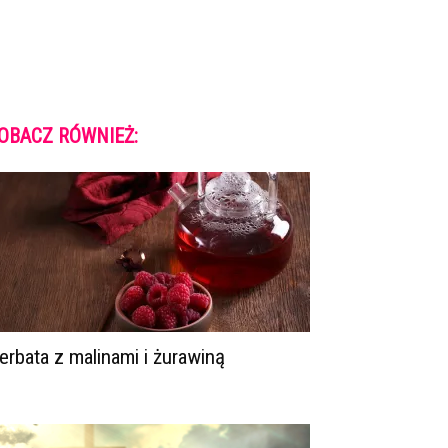
OBACZ RÓWNIEŻ:
erbata z malinami i żurawiną