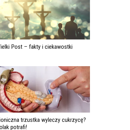
ielki Post – fakty i ciekawostki
ioniczna trzustka wyleczy cukrzycę?
olak potrafi!