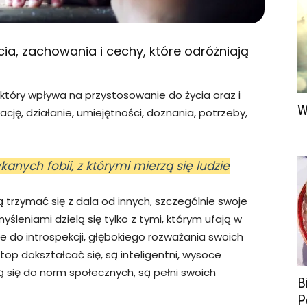
ia, zachowania i cechy, które odróżniają
tóry wpływa na przystosowanie do życia oraz i
W
ję, działanie, umiejętności, doznania, potrzeby,
kanych fobii, z którymi mierzą się ludzie
trzymać się z dala od innych, szczególnie swoje
yśleniami dzielą się tylko z tymi, którym ufają w
e do introspekcji, głębokiego rozważania swoich
op dokształcać się, są inteligentni, wysoce
ą się do norm społecznych, są pełni swoich
B
P