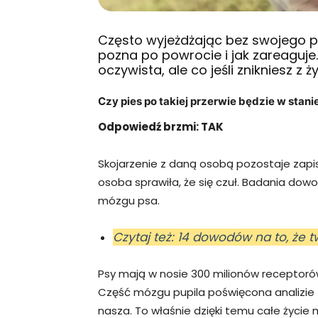
Często wyjeżdżając bez swojego p
pozna po powrocie i jak zareaguje
oczywista, ale co jeśli znikniesz z ż
Czy pies po takiej przerwie będzie w stan
Odpowiedź brzmi: TAK
Skojarzenie z daną osobą pozostaje zapis
osoba sprawiła, że się czuł. Badania do
mózgu psa.
Czytaj też: 14 dowodów na to, że t
Psy mają w nosie 300 milionów receptorów
Część mózgu pupila poświęcona analizie z
nasza. To właśnie dzięki temu całe życie