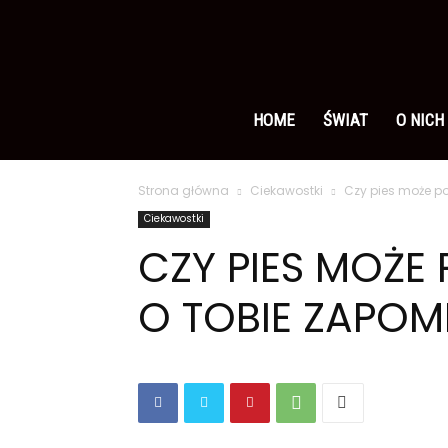
Ameryka
po
HOME
ŚWIAT
O NICH
Strona główna
Ciekawostki
Czy pies może po
polsku
Ciekawostki
CZY PIES MOŻE 
O TOBIE ZAPOM