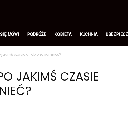
 SIĘ MÓWI
PODRÓŻE
KOBIETA
KUCHNIA
UBEZPIECZ
 jakimś czasie o Tobie zapomnieć?
PO JAKIMŚ CZASIE
NIEĆ?