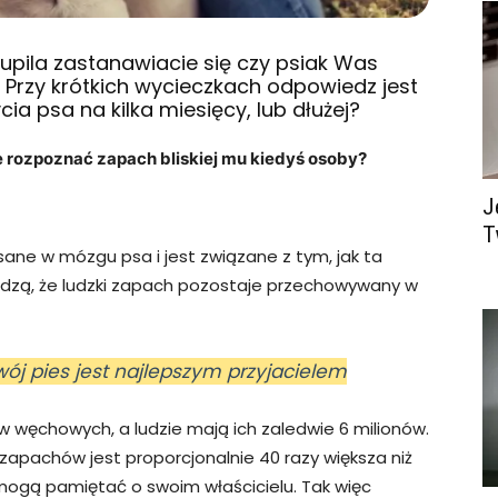
upila zastanawiacie się czy psiak Was
. Przy krótkich wycieczkach odpowiedz jest
ycia psa na kilka miesięcy, lub dłużej?
ie rozpoznać zapach bliskiej mu kiedyś osoby?
J
T
ane w mózgu psa i jest związane z tym, jak ta
wodzą, że ludzki zapach pozostaje przechowywany w
wój pies jest najlepszym przyjacielem
 węchowych, a ludzie mają ich zaledwie 6 milionów.
apachów jest proporcjonalnie 40 razy większa niż
 mogą pamiętać o swoim właścicielu. Tak więc