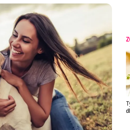
Z
T
d