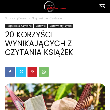
Ameryka
Strona główna
Najczęściej Czytane
Najczęściej Czytane
Zdrowie
Zdrowy styl życia
po
20 KORZYŚCI
WYNIKAJĄCYCH Z
polsku
CZYTANIA KSIĄŻEK