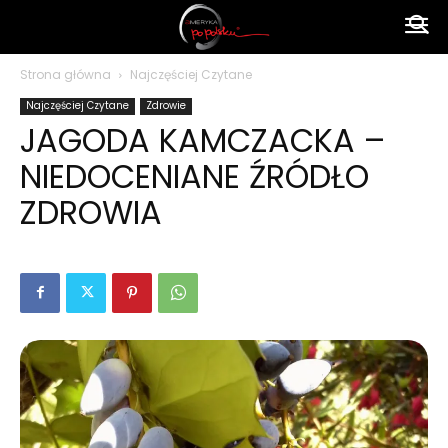
Ameryka
Strona główna
Najczęściej Czytane
Najczęściej Czytane
Zdrowie
po
JAGODA KAMCZACKA –
NIEDOCENIANE ŹRÓDŁO
polsku
ZDROWIA