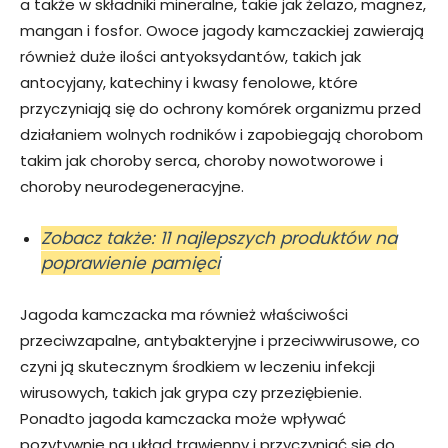
a także w składniki mineralne, takie jak żelazo, magnez,
mangan i fosfor. Owoce jagody kamczackiej zawierają
również duże ilości antyoksydantów, takich jak
antocyjany, katechiny i kwasy fenolowe, które
przyczyniają się do ochrony komórek organizmu przed
działaniem wolnych rodników i zapobiegają chorobom
takim jak choroby serca, choroby nowotworowe i
choroby neurodegeneracyjne.
Zobacz także: 11 najlepszych produktów na
poprawienie pamięci
Jagoda kamczacka ma również właściwości
przeciwzapalne, antybakteryjne i przeciwwirusowe, co
czyni ją skutecznym środkiem w leczeniu infekcji
wirusowych, takich jak grypa czy przeziębienie.
Ponadto jagoda kamczacka może wpływać
pozytywnie na układ trawienny i przyczyniać się do