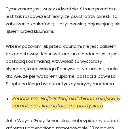
Tymczasem jest wręcz odwrotnie. Strach przed nimi
jest tak rozpowszechniony, że psychiatrzy określili to
zaburzenie koulrofobią – czyli nerwicą objawiającą się
lękiem przed klaunami.
Wbrew pozorom lęk przed klaunami nie jest całkiem
bezpodstawny. Klaun w literaturze nader często jest
postacią koszmarną. Przywołać tu wystarczy
słynnego, kingowskiego Pennywise. Natomiast, mało
kto wie, że pierwozorem upiornej postaci z powieści
Stephena Kinga był autentyczny seryjny morderca.
Zobacz też: Najbardziej nielubiane miejsce w
samolocie i linia lotnicza z pomysłem
John Wayne Gacy, śmiertelnie niebezpieczny pedofil,
któremu udowodniono zamordowanie 33 młodych