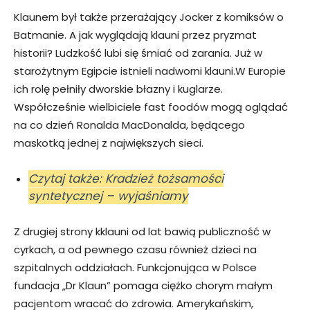
Klaunem był także przerażający Jocker z komiksów o
Batmanie. A jak wyglądają klauni przez pryzmat
historii? Ludzkość lubi się śmiać od zarania. Już w
starożytnym Egipcie istnieli nadworni klauni.W Europie
ich rolę pełniły dworskie błazny i kuglarze.
Współcześnie wielbiciele fast foodów mogą oglądać
na co dzień Ronalda MacDonalda, będącego
maskotką jednej z największych sieci.
Czytaj także: Kradzież tożsamości
syntetycznej – wyjaśniamy
Z drugiej strony kklauni od lat bawią publiczność w
cyrkach, a od pewnego czasu również dzieci na
szpitalnych oddziałach. Funkcjonująca w Polsce
fundacja „Dr Klaun” pomaga ciężko chorym małym
pacjentom wracać do zdrowia. Amerykańskim,