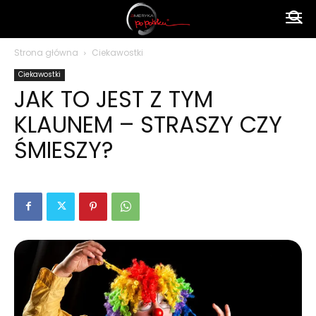
Ameryka
Strona główna
Ciekawostki
Ciekawostki
po
JAK TO JEST Z TYM
KLAUNEM – STRASZY CZY
polsku
ŚMIESZY?