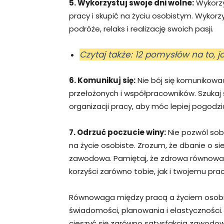
5. Wykorzystuj swoje dni wolne:
Wykorzys
pracy i skupić na życiu osobistym. Wykorz
podróże, relaks i realizację swoich pasji.
Czytaj także: 12 pomysłów na to, ja
6. Komunikuj się:
Nie bój się komunikowa
przełożonych i współpracowników. Szukaj
organizacji pracy, aby móc lepiej pogodz
7. Odrzuć poczucie winy:
Nie pozwól sob
na życie osobiste. Zrozum, że dbanie o sie
zawodowa. Pamiętaj, że zdrowa równowa
korzyści zarówno tobie, jak i twojemu pr
Równowaga między pracą a życiem osobi
świadomości, planowania i elastyczności
cieszyć się zarówno satysfakcją zawodową,