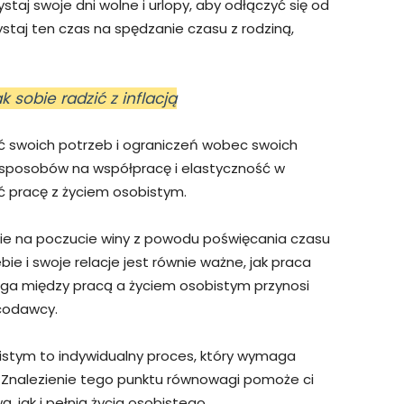
taj swoje dni wolne i urlopy, aby odłączyć się od
ystaj ten czas na spędzanie czasu z rodziną,
k sobie radzić z inflacją
ć swoich potrzeb i ograniczeń wobec swoich
 sposobów na współpracę i elastyczność w
ić pracę z życiem osobistym.
ie na poczucie winy z powodu poświęcania czasu
bie i swoje relacje jest równie ważne, jak praca
ga między pracą a życiem osobistym przynosi
acodawcy.
stym to indywidualny proces, który wymaga
. Znalezienie tego punktu równowagi pomoże ci
 jak i pełnią życia osobistego.