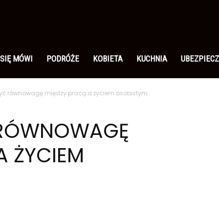
 SIĘ MÓWI
PODRÓŻE
KOBIETA
KUCHNIA
UBEZPIECZ
zyć równowagę między pracą a życiem osobistym
 RÓWNOWAGĘ
A ŻYCIEM