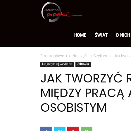
Ameryka
po
HOME
ŚWIAT
O NICH
Strona główna
Najczęściej Czytane
Jak twor
polsku
Najczęściej Czytane
Zdrowie
JAK TWORZYĆ
MIĘDZY PRACĄ 
OSOBISTYM