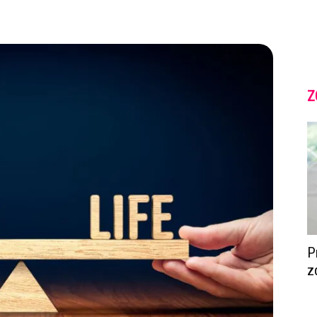
Z
P
z