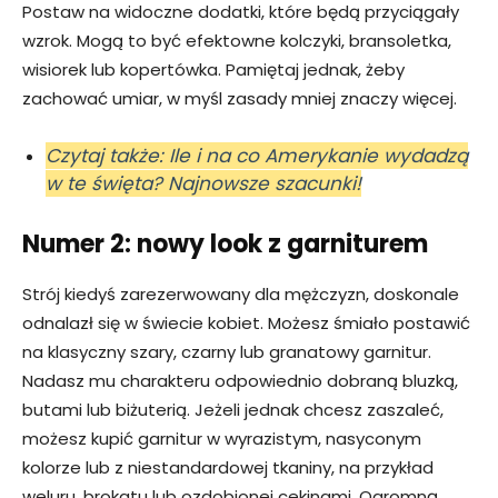
Postaw na widoczne dodatki, które będą przyciągały
wzrok. Mogą to być efektowne kolczyki, bransoletka,
wisiorek lub kopertówka. Pamiętaj jednak, żeby
zachować umiar, w myśl zasady mniej znaczy więcej.
Czytaj także: Ile i na co Amerykanie wydadzą
w te święta? Najnowsze szacunki!
Numer 2: nowy look z garniturem
Strój kiedyś zarezerwowany dla mężczyzn, doskonale
odnalazł się w świecie kobiet. Możesz śmiało postawić
na klasyczny szary, czarny lub granatowy garnitur.
Nadasz mu charakteru odpowiednio dobraną bluzką,
butami lub biżuterią. Jeżeli jednak chcesz zaszaleć,
możesz kupić garnitur w wyrazistym, nasyconym
kolorze lub z niestandardowej tkaniny, na przykład
weluru, brokatu lub ozdobionej cekinami. Ogromną