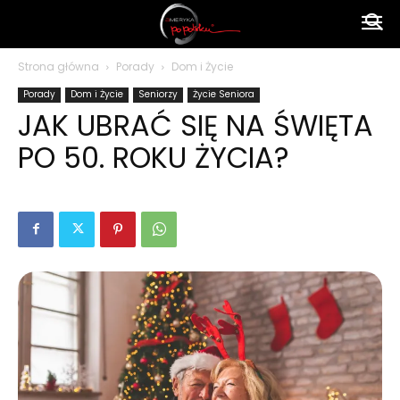
Ameryka
Strona główna
Porady
Dom i Życie
Porady
Dom i Życie
Seniorzy
Życie Seniora
po
JAK UBRAĆ SIĘ NA ŚWIĘTA
PO 50. ROKU ŻYCIA?
polsku