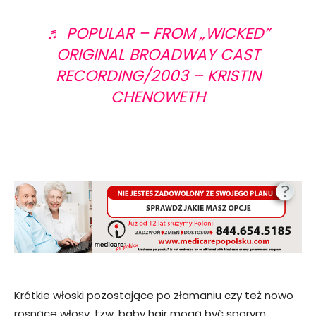
♬ POPULAR – FROM „WICKED”
ORIGINAL BROADWAY CAST
RECORDING/2003 – KRISTIN
CHENOWETH
Krótkie włoski pozostające po złamaniu czy też nowo
rosnące włosy, tzw. baby hair mogą być sporym