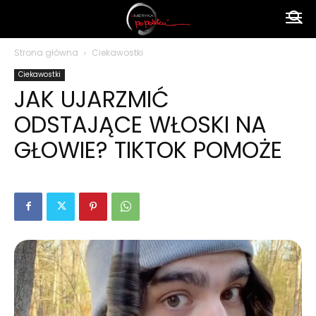
Ameryka
Strona główna
Ciekawostki
Ciekawostki
po
JAK UJARZMIĆ
ODSTAJĄCE WŁOSKI NA
polsku
GŁOWIE? TIKTOK POMOŻE