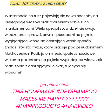
tabu. Jak zrobić z nich atut?
W internecie co rusz pojawiają się nowe sposoby na
pielęgnację włosów oraz radzeniem sobie z ich
mankamentami. Wielu specjalistów dzieli się swoją
wiedzą oraz sprawdzonymi sposobami na pięknie
wyglądające włosy. Na odstające włoski sposób
znalazł stylista fryzur, który pracuje pod pseudonimem
Mattloveshair. Podbija on media społecznościowe
wieloma patentami na pięknie wyglądające włosy. Jak
radzi sobie z odstającymi, elektryzującymi się
włosami?
@mattloveshair
THIS HOMEMADE
#DRYSHAMPOO
MAKES ME HAPPY ????????
#HAIRPRODUCTS
#HAIRVIDEO