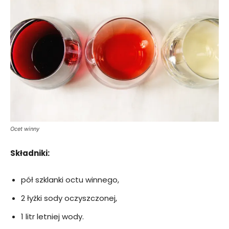
Ocet winny
Składniki:
pół szklanki octu winnego,
2 łyżki sody oczyszczonej,
1 litr letniej wody.