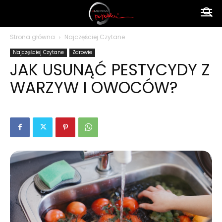
Ameryka
Strona główna
Najczęściej Czytane
Najczęściej Czytane
Zdrowie
po
JAK USUNĄĆ PESTYCYDY Z
WARZYW I OWOCÓW?
polsku