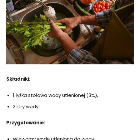
Składniki:
1 łyżka stołowa wody utlenionej (3%),
2 litry wody.
Przygotowanie:
Wlewamy wodę utlenioną do wody.