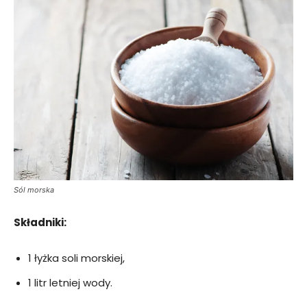
Sól morska
Składniki:
1 łyżka soli morskiej,
1 litr letniej wody.