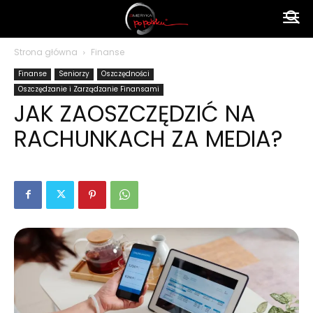
Ameryka
Strona główna
Finanse
Finanse
Seniorzy
Oszczędności
po
Oszczędzanie i Zarządzanie Finansami
JAK ZAOSZCZĘDZIĆ NA
RACHUNKACH ZA MEDIA?
polsku