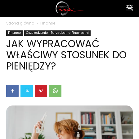
Ameryka
Strona główna
Finanse
Finanse
Oszczędzanie i Zarządzanie Finansami
po
JAK WYPRACOWAĆ
WŁAŚCIWY STOSUNEK DO
polsku
PIENIĘDZY?