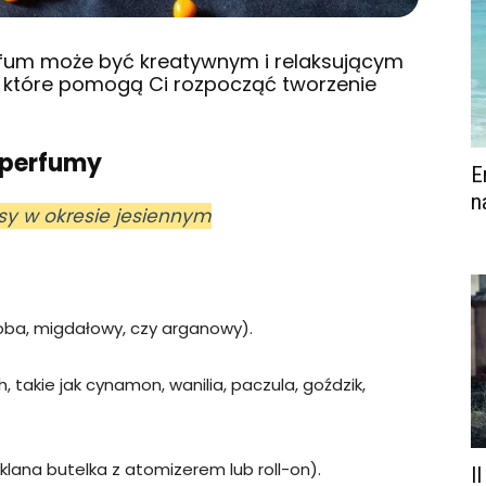
rfum może być kreatywnym i relaksującym
, które pomogą Ci rozpocząć tworzenie
e perfumy
E
n
osy w okresie jesiennym
joba, migdałowy, czy arganowy).
, takie jak cynamon, wanilia, paczula, goździk,
lana butelka z atomizerem lub roll-on).
I