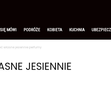
 SIĘ MÓWI
PODRÓŻE
KOBIETA
KUCHNIA
UBEZPIECZ
ić własne jesiennie perfumy
ASNE JESIENNIE