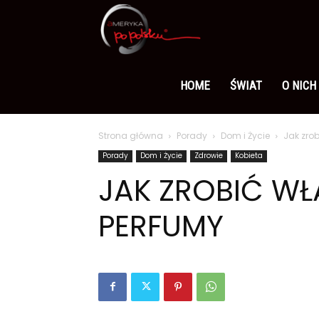
Ameryka
po
HOME
ŚWIAT
O NICH
Strona główna
Porady
Dom i Życie
Jak zrob
polsku
Porady
Dom i Życie
Zdrowie
Kobieta
JAK ZROBIĆ WŁ
PERFUMY