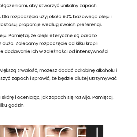
ączeniami, aby stworzyć unikalny zapach.
 Dla rozpoczęcia użyj około 90% bazowego oleju i
ostosuj proporcje według swoich preferencji.
ju. Pamiętaj, że olejki eteryczne są bardzo
dużo. Zalecamy rozpoczęcie od kilku kropli
we dodawanie ich w zależności od intensywności
 większą trwałość, możesz dodać odrobinę alkoholu i
zyć zapach i sprawić, że będzie dłużej utrzymywać
skórę i oceniając, jak zapach się rozwija. Pamiętaj,
lku godzin.