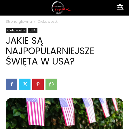
Ameryka
Strona główna
Ciekawostki
Ciekawostki
USA
po
JAKIE SĄ
NAJPOPULARNIEJSZE
polsku
ŚWIĘTA W USA?