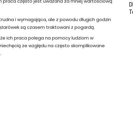
h praca często jest uważana za mniej wartościową
D
T
 trudna i wymagająca, ale z powodu długich godzin
iężarówek są czasem traktowani z pogardą.
że ich praca polega na pomocy ludziom w
z niechęcią ze względu na często skomplikowane
.