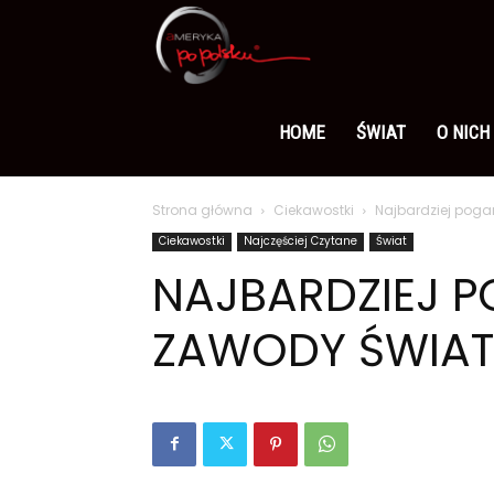
Ameryka
po
HOME
ŚWIAT
O NICH
Strona główna
Ciekawostki
Najbardziej pog
polsku
Ciekawostki
Najczęściej Czytane
Świat
NAJBARDZIEJ 
ZAWODY ŚWIA