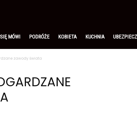
 SIĘ MÓWI
PODRÓŻE
KOBIETA
KUCHNIA
UBEZPIECZ
ardzane zawody świata
POGARDZANE
TA