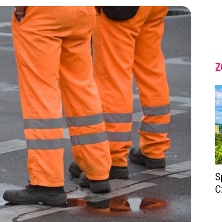
Z
S
C