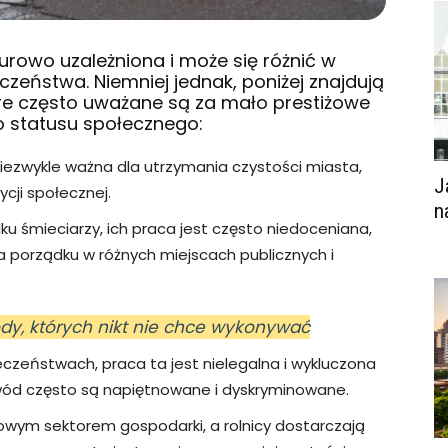
rowo uzależniona i może się różnić w
eczeństwa. Niemniej jednak, poniżej znajdują
óre często uważane są za mało prestiżowe
 statusu społecznego:
niezwykle ważna dla utrzymania czystości miasta,
J
ycji społecznej.
n
u śmieciarzy, ich praca jest często niedoceniana,
a porządku w różnych miejscach publicznych i
dy, których nikt nie chce wykonywać
eczeństwach, praca ta jest nielegalna i wykluczona
wód często są napiętnowane i dyskryminowane.
zowym sektorem gospodarki, a rolnicy dostarczają