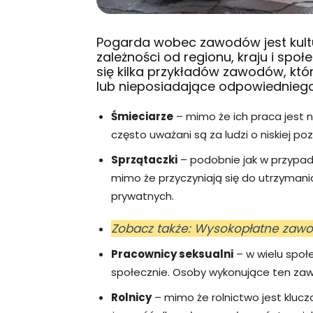
Pogarda wobec zawodów jest kultu
zależności od regionu, kraju i społ
się kilka przykładów zawodów, kt
lub nieposiadające odpowiedniego
Śmieciarze
– mimo że ich praca jest 
często uważani są za ludzi o niskiej poz
Sprzątaczki
– podobnie jak w przypadk
mimo że przyczyniają się do utrzymani
prywatnych.
Zobacz także: Wysokopłatne zawo
Pracownicy seksualni
– w wielu społ
społecznie. Osoby wykonujące ten za
Rolnicy
– mimo że rolnictwo jest kluc