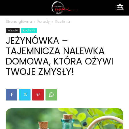
Ameryka
Strona główna
Porady
Kuchnia
Porady
Kuchnia
po
JEŻYNÓWKA –
TAJEMNICZA NALEWKA
polsku
DOMOWA, KTÓRA OŻYWI
TWOJE ZMYSŁY!