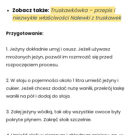
Zobacz także:
Truskawkówka – przepis i
niezwykłe właściwości Nalewki z truskawek
Przygotowanie:
1. Jeżyny dokładnie umyj i osusz. Jeżeli używasz
mrożonych jeżyn, pozwól im rozmrozić się przed
rozpoczęciem procesu.
2. W słoju o pojemności około 1 litra umieść jeżyny i
cukier. Jeżeli chcesz dodać nutę wanilii, przekrój laskę
wanilii na pół i dodaj do słoja.
3. Zalej jeżyny wódką, tak aby wszystkie owoce były
pokryte płynem. Zakręć słoik szczelnie.