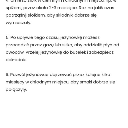
4. Umieść słoik w ciemnym i chłodnym miejscu, np. w
spiżarni, przez około 2-3 miesiące. Raz na jakiś czas
potrząśnij słoikiem, aby składniki dobrze się
wymieszały.
5. Po upływie tego czasu, jeżynówkę możesz
przecedzić przez gazę lub sitko, aby oddzielić płyn od
owoców. Przelej jeżynówkę do butelek i zabezpiecz
dokładnie.
6. Pozwól jeżynówce dojrzewać przez kolejne kilka
miesięcy w chłodnym miejscu, aby smaki dobrze się
połączyły.