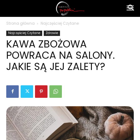
Ameryka
Strona główna
Najczęściej Czytane
Najczęściej Czytane
Zdrowie
po
KAWA ZBOŻOWA
POWRACA NA SALONY.
polsku
JAKIE SĄ JEJ ZALETY?