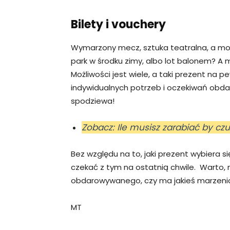
Bilety i vouchery
Wymarzony mecz, sztuka teatralna, a mo
park w środku zimy, albo lot balonem? A m
Możliwości jest wiele, a taki prezent na 
indywidualnych potrzeb i oczekiwań obda
spodziewa!
Zobacz: Ile musisz zarabiać by c
Bez względu na to, jaki prezent wybiera się
czekać z tym na ostatnią chwile. Warto,
obdarowywanego, czy ma jakieś marzeni
MT