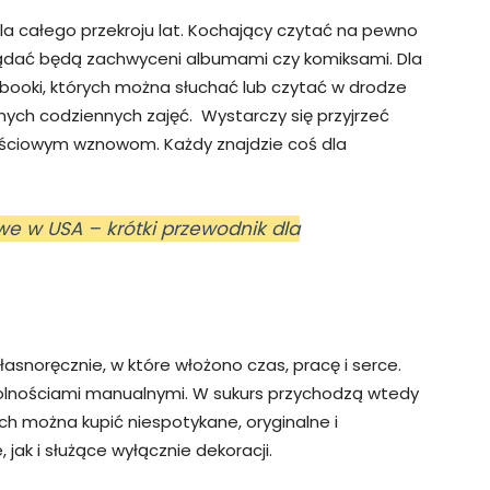
a całego przekroju lat. Kochający czytać na pewno
oglądać będą zachwyceni albumami czy komiksami. Dla
booki, których można słuchać lub czytać w drodze
nnych codziennych zajęć. Wystarczy się przyjrzeć
ciowym wznowom. Każdy znajdzie coś dla
owe w USA – krótki przewodnik dla
asnoręcznie, w które włożono czas, pracę i serce.
dolnościami manualnymi. W sukurs przychodzą wtedy
ych można kupić niespotykane, oryginalne i
jak i służące wyłącznie dekoracji.