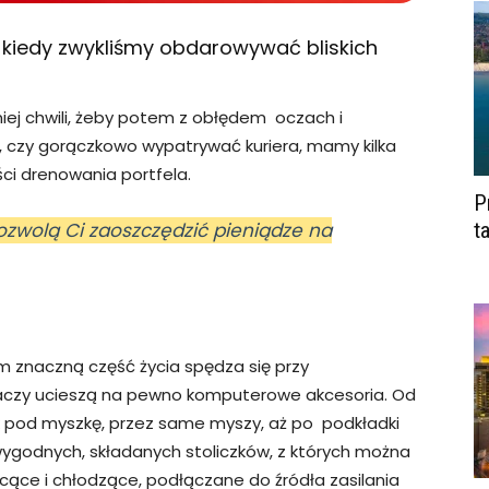
ki, kiedy zwykliśmy obdarowywać bliskich
tniej chwili, żeby potem z obłędem oczach i
 czy gorączkowo wypatrywać kuriera, mamy kilka
ci drenowania portfela.
P
pozwolą Ci zaoszczędzić pieniądze na
t
ym znaczną część życia spędza się przy
raczy ucieszą na pewno komputerowe akcesoria. Od
 pod myszkę, przez same myszy, aż po podkładki
ygodnych, składanych stoliczków, z których można
ecące i chłodzące, podłączane do źródła zasilania