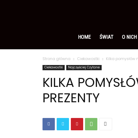
Ameryka
po
HOME
ŚWIAT
O NICH
Strona główna
Ciekawostki
Kilka pomysłów 
polsku
Ciekawostki
Najczęściej Czytane
KILKA POMYSŁÓ
PREZENTY