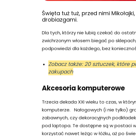
Święta tuż tuż, przed nimi Mikołaj
drobiazgami.
Dla tych, którzy nie lubią czekać do osta
zwichrzonym włosem biegać po sklepach,
podpowiedzi dla każdego, bez koniecznoś
Zobacz także: 20 sztuczek, które 
zakupach
Akcesoria komputerowe
Trzecia dekada XXI wieku to czas, w któr
komputerze. Nałogowych (i nie tylko) g
zabawnych, czy dekoracyjnych podkładek
pod laptopa. Te dostępne są w postaci w
korzystać nawet leżąc w łóżku, aż po świ