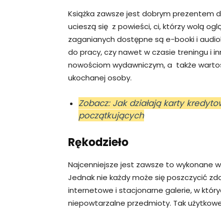
Książka zawsze jest dobrym prezentem dl
ucieszą się z powieści, ci, którzy wolą 
zaganianych dostępne są e-booki i audio
do pracy, czy nawet w czasie treningu i i
nowościom wydawniczym, a także wartoś
ukochanej osoby.
Zobacz: Jak działają karty kredyt
początkujących
Rękodzieło
Najcenniejsze jest zawsze to wykonane wł
Jednak nie każdy może się poszczycić z
internetowe i stacjonarne galerie, w któr
niepowtarzalne przedmioty. Tak użytkowe, 