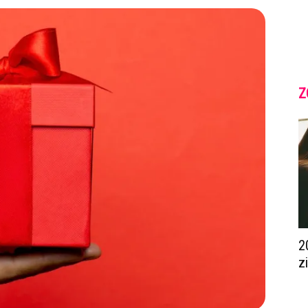
Z
2
z