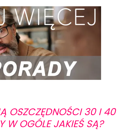
 OSZCZĘDNOŚCI 30 I 40
Y W OGÓLE JAKIEŚ SĄ?