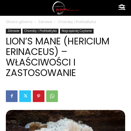
Ameryka
Strona główna
Zdrowie
Choroby i Profilaktyka
Zdrowie
Choroby i Profilaktyka
Najczęściej Czytane
po
LION’S MANE (HERICIUM
ERINACEUS) –
polsku
WŁAŚCIWOŚCI I
ZASTOSOWANIE