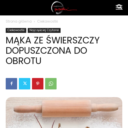
Ameryka
Strona główna
Ciekawostki
Ciekawostki
Najczęściej Czytane
po
MĄKA ZE ŚWIERSZCZY
DOPUSZCZONA DO
polsku
OBROTU