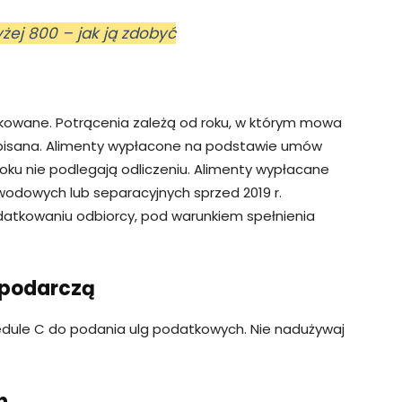
żej 800 – jak ją zdobyć
kowane. Potrącenia zależą od roku, w którym mowa
pisana. Alimenty wypłacone na podstawie umów
oku nie podlegają odliczeniu. Alimenty wypłacane
dowych lub separacyjnych sprzed 2019 r.
odatkowaniu odbiorcy, pod warunkiem spełnienia
spodarczą
edule C do podania ulg podatkowych. Nie nadużywaj
h