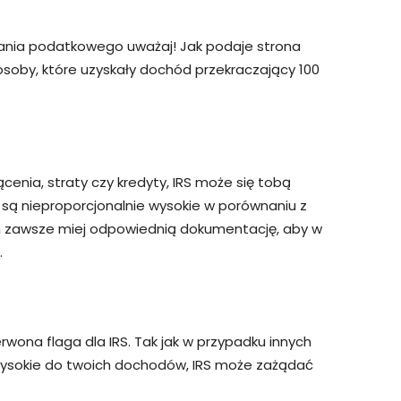
znania podatkowego uważaj! Jak podaje strona
a osoby, które uzyskały dochód przekraczający 100
ącenia, straty czy kredyty, IRS może się tobą
y są nieproporcjonalnie wysokie w porównaniu z
h zawsze miej odpowiednią dokumentację, aby w
.
rwona flaga dla IRS. Tak jak w przypadku innych
e wysokie do twoich dochodów, IRS może zażądać