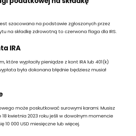
lgi podatkowej na składkę
 jest szacowana na podstawie zgłoszonych przez
tu na składkę zdrowotną to czerwona flaga dla IRS.
ta IRA
, które wypłaciły pieniądze z kont IRA lub 401(k)
 wypłata była dokonana błędnie będziesz musiał
e
kowego może poskutkować surowymi karami. Musisz
do 18 kwietnia 2023 roku jeśli w dowolnym momencie
ę 10 000 USD miesięczne lub więcej.