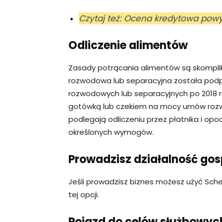
Czytaj też: Ocena kredytowa powy
Odliczenie alimentów
Zasady potrącania alimentów są skompli
rozwodowa lub separacyjna została pod
rozwodowych lub separacyjnych po 2018 r
gotówką lub czekiem na mocy umów rozwo
podlegają odliczeniu przez płatnika i op
określonych wymogów.
Prowadzisz działalność go
Jeśli prowadzisz biznes możesz użyć Sch
tej opcji.
Pojazd do celów służbowyc