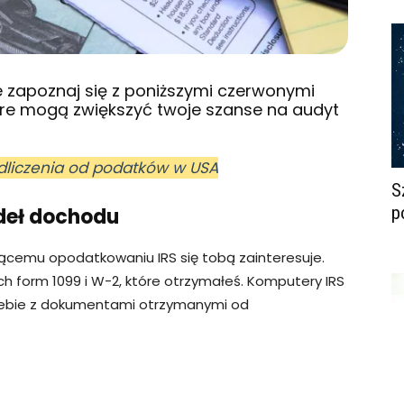
 zapoznaj się z poniższymi czerwonymi
które mogą zwiększyć twoje szanse na audyt
odliczenia od podatków w USA
S
p
ódeł dochodu
jącemu opodatkowaniu IRS się tobą zainteresuje.
h form 1099 i W-2, które otrzymałeś. Komputery IRS
iebie z dokumentami otrzymanymi od