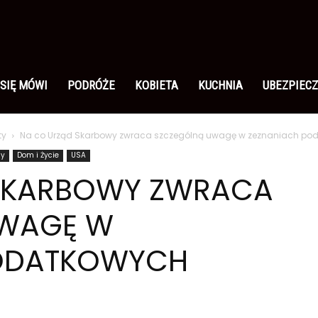
 SIĘ MÓWI
PODRÓŻE
KOBIETA
KUCHNIA
UBEZPIECZ
ty
Na co Urząd Skarbowy zwraca szczególną uwagę w zeznaniach po
dy
Dom i Życie
USA
SKARBOWY ZWRACA
UWAGĘ W
PODATKOWYCH