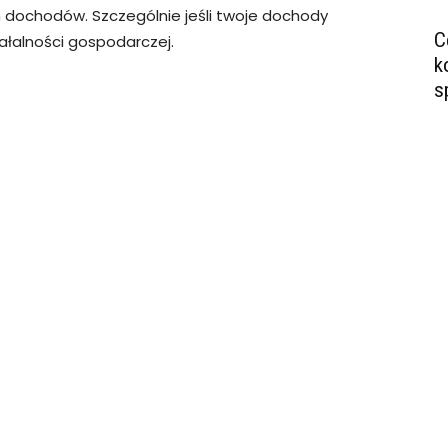
 dochodów. Szczególnie jeśli twoje dochody
C
ałalności gospodarczej.
k
s