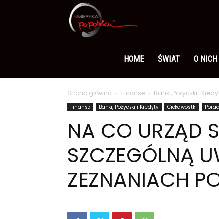
Ameryka
po
HOME
ŚWIAT
O NICH
Strona główna
Finanse
Banki, Pożyczki i Kredy
polsku
Finanse
Banki, Pożyczki i Kredyty
Ciekawostki
Pora
NA CO URZĄD 
SZCZEGÓLNĄ 
ZEZNANIACH 