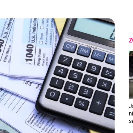
Z
J
n
s