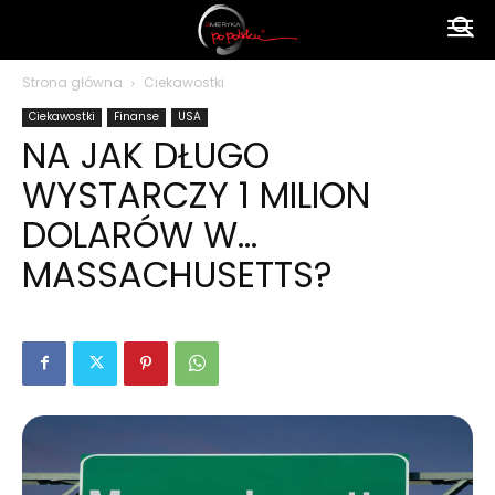
Ameryka
Strona główna
Ciekawostki
Ciekawostki
Finanse
USA
po
NA JAK DŁUGO
WYSTARCZY 1 MILION
polsku
DOLARÓW W…
MASSACHUSETTS?