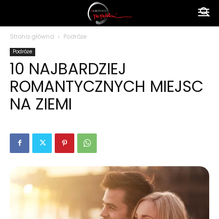
Ameryka
Strona główna
Podróże
Podróże
po
10 NAJBARDZIEJ
ROMANTYCZNYCH MIEJSC
polsku
NA ZIEMI