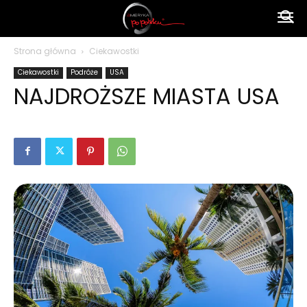
Ameryka
Strona główna
Ciekawostki
Ciekawostki
Podróże
USA
po
NAJDROŻSZE MIASTA USA
polsku