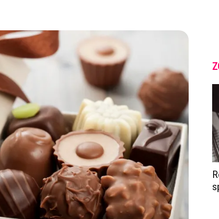
Z
R
s