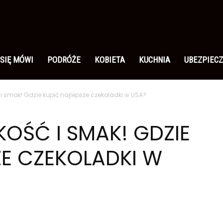
 SIĘ MÓWI
PODRÓŻE
KOBIETA
KUCHNIA
UBEZPIECZ
i smak! Gdzie kupić najlepsze czekoladki w USA?
OŚĆ I SMAK! GDZIE
ZE CZEKOLADKI W