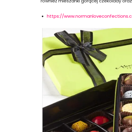
również mieszanki gorącej czekolady oraz t
https://www.normanloveconfections.