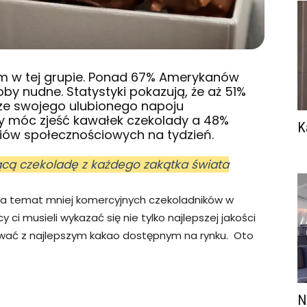
 sam w tej grupie. Ponad 67% Amerykanów
oby nudne. Statystyki pokazują, że aż 51%
 ze swojego ulubionego napoju
by móc zjeść kawałek czekolady a 48%
K
diów społecznościowych na tydzień.
ącą czekoladę z każdego zakątka świata
na temat mniej komercyjnych czekoladników w
cy ci musieli wykazać się nie tylko najlepszej jakości
wać z najlepszym kakao dostępnym na rynku. Oto
N