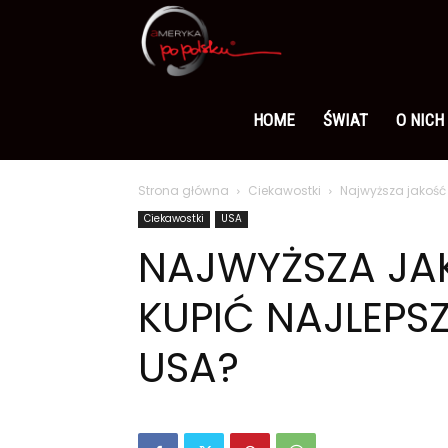
Ameryka
po
HOME
ŚWIAT
O NICH
Strona główna
Ciekawostki
Najwyższa jakość 
polsku
Ciekawostki
USA
NAJWYŻSZA JAK
KUPIĆ NAJLEPS
USA?