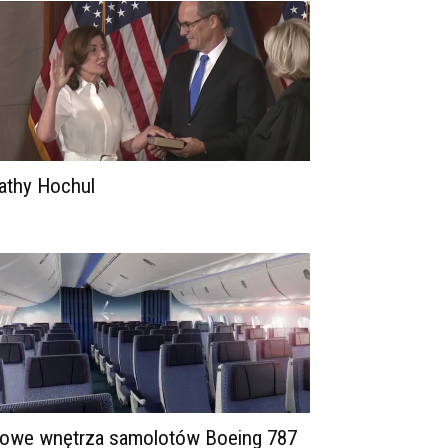
athy Hochul
owe wnętrza samolotów Boeing 787