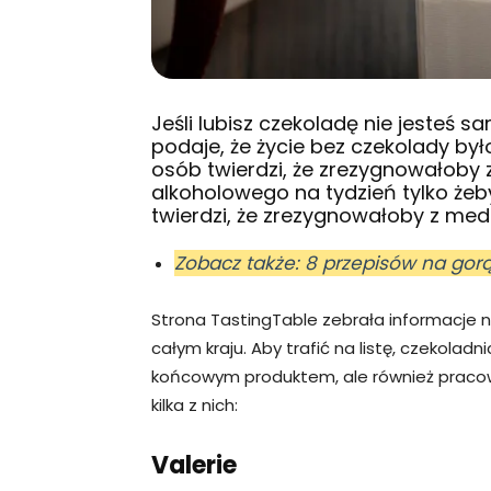
Jeśli lubisz czekoladę nie jesteś
podaje, że życie bez czekolady był
osób twierdzi, że zrezygnowałoby
alkoholowego na tydzień tylko że
twierdzi, że zrezygnowałoby z me
Zobacz także: 8 przepisów na gor
Strona TastingTable zebrała informacje 
całym kraju. Aby trafić na listę, czekoladni
końcowym produktem, ale również praco
kilka z nich:
Valerie