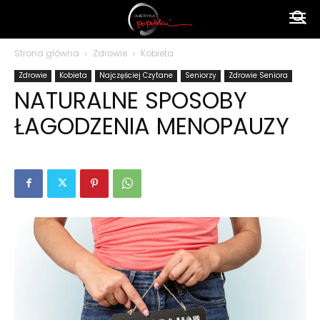
Ameryka
Strona główna
Zdrowie
Kobieta
Zdrowie
Kobieta
Najczęściej Czytane
Seniorzy
Zdrowie Seniora
po
NATURALNE SPOSOBY
ŁAGODZENIA MENOPAUZY
polsku