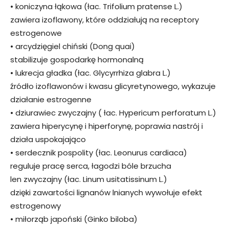
• koniczyna łąkowa (łac. Trifolium pratense L.)
zawiera izoflawony, które oddziałują na receptory
estrogenowe
• arcydzięgiel chiński (Dong quai)
stabilizuje gospodarkę hormonalną
• lukrecja gładka (łac. Glycyrrhiza glabra L.)
źródło izoflawonów i kwasu glicyretynowego, wykazuje
działanie estrogenne
• dziurawiec zwyczajny ( łac. Hypericum perforatum L.)
zawiera hiperycynę i hiperforynę, poprawia nastrój i
działa uspokajająco
• serdecznik pospolity (łac. Leonurus cardiaca)
reguluje pracę serca, łagodzi bóle brzucha
len zwyczajny (łac. Linum usitatissinum L.)
dzięki zawartości lignanów lnianych wywołuje efekt
estrogenowy
• miłorząb japoński (Ginko biloba)