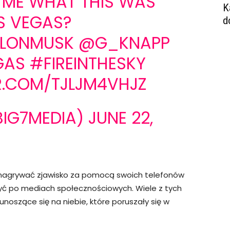
 ME WHAT THIS WAS
K
S VEGAS?
d
LONMUSK
@G_KNAPP
GAS
#FIREINTHESKY
ER.COM/TJLJM4VHJZ
BIG7MEDIA)
JUNE 22,
i nagrywać zjawisko za pomocą swoich telefonów
żyć po mediach społecznościowych. Wiele z tych
unoszące się na niebie, które poruszały się w