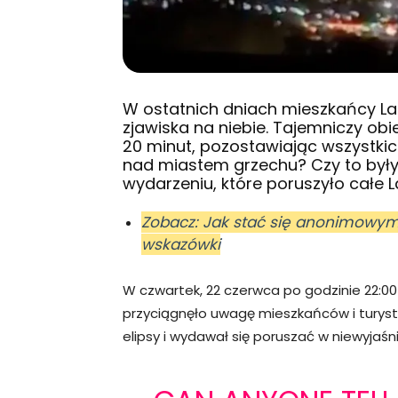
W ostatnich dniach mieszkańcy L
zjawiska na niebie. Tajemniczy obie
20 minut, pozostawiając wszystkic
nad miastem grzechu? Czy to był
wydarzeniu, które poruszyło całe 
Zobacz: Jak stać się anonimowym 
wskazówki
W czwartek, 22 czerwca po godzinie 22:0
przyciągnęło uwagę mieszkańców i turystó
elipsy i wydawał się poruszać w niewyjaś