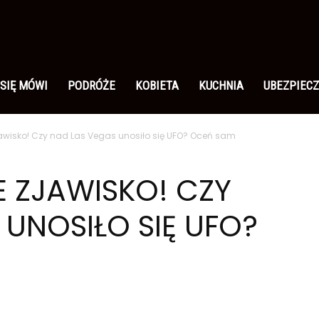
 SIĘ MÓWI
PODRÓŻE
KOBIETA
KUCHNIA
UBEZPIECZ
awisko! Czy nad Las Vegas unosiło się UFO? Oceń sam
 ZJAWISKO! CZY
 UNOSIŁO SIĘ UFO?