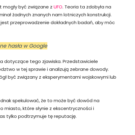
kt mogły być związane z
UFO
. Teoria ta zdobyła na
minał żadnych znanych nam lotniczych konstrukcji.
e jest przeprowadzenie dokładnych badań, aby móc
ane hasła w Google
enia dotyczące tego zjawiska. Przedstawiciele
edztwo w tej sprawie i analizują zebrane dowody.
mógł być związany z eksperymentami wojskowymi lub
jednak spekulować, że to może być dowód na
o miasto, które słynie z ekscentryczności i
s tylko podtrzymuje tę reputację.