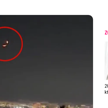
Z
2
k