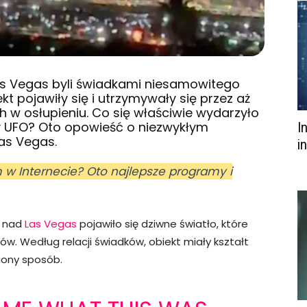
as Vegas byli świadkami niesamowitego
kt pojawiły się i utrzymywały się przez aż
h w osłupieniu. Co się właściwie wydarzyło
y UFO? Oto opowieść o niezwykłym
I
Las Vegas.
i
w Internecie? Oto najlepsze programy i
0 nad
Las Vegas
pojawiło się dziwne światło, które
w. Według relacji świadków, obiekt miały kształt
niony sposób.