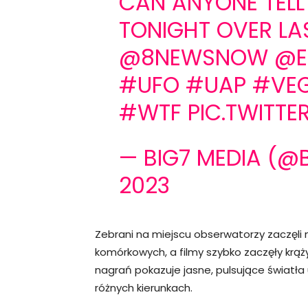
CAN ANYONE TELL
TONIGHT OVER LA
@8NEWSNOW
@E
#UFO
#UAP
#VE
#WTF
PIC.TWITT
— BIG7 MEDIA (@
2023
Zebrani na miejscu obserwatorzy zaczęl
komórkowych, a filmy szybko zaczęły krą
nagrań pokazuje jasne, pulsujące światła 
różnych kierunkach.