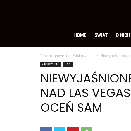
Ameryka
po
HOME
ŚWIAT
O NICH
Strona główna
Ciekawostki
Niewyjaśnione zj
polsku
Ciekawostki
USA
NIEWYJAŚNIONE
NAD LAS VEGAS
OCEŃ SAM