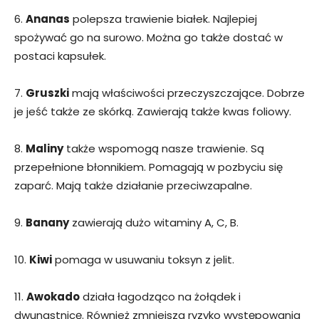
6.
Ananas
polepsza trawienie białek. Najlepiej
spożywać go na surowo. Można go także dostać w
postaci kapsułek.
7.
Gruszki
mają właściwości przeczyszczające. Dobrze
je jeść także ze skórką. Zawierają także kwas foliowy.
8.
Maliny
także wspomogą nasze trawienie. Są
przepełnione błonnikiem. Pomagają w pozbyciu się
zaparć. Mają także działanie przeciwzapalne.
9.
Banany
zawierają dużo witaminy A, C, B.
10.
Kiwi
pomaga w usuwaniu toksyn z jelit.
11.
Awokado
działa łagodząco na żołądek i
dwunastnicę. Również zmniejsza ryzyko występowania