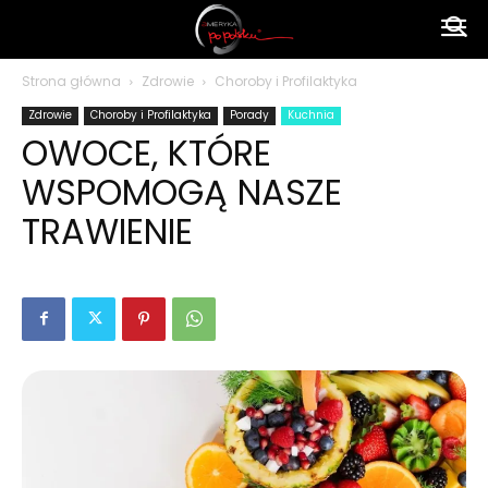
Ameryka
Strona główna
Zdrowie
Choroby i Profilaktyka
Zdrowie
Choroby i Profilaktyka
Porady
Kuchnia
po
OWOCE, KTÓRE
WSPOMOGĄ NASZE
polsku
TRAWIENIE