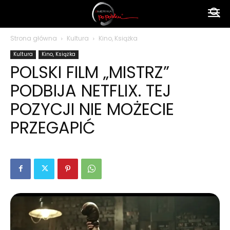
Ameryka
Strona główna
Kultura
Kino, Książka
Kultura
Kino, Książka
po
POLSKI FILM „MISTRZ”
PODBIJA NETFLIX. TEJ
polsku
POZYCJI NIE MOŻECIE
PRZEGAPIĆ