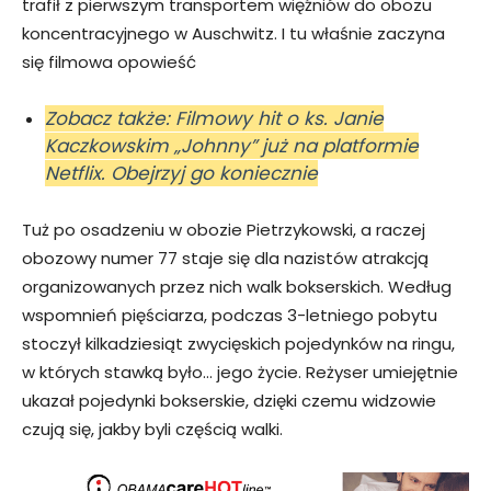
trafił z pierwszym transportem więźniów do obozu
koncentracyjnego w Auschwitz. I tu właśnie zaczyna
się filmowa opowieść
Zobacz także: Filmowy hit o ks. Janie
Kaczkowskim „Johnny” już na platformie
Netflix. Obejrzyj go koniecznie
Tuż po osadzeniu w obozie Pietrzykowski, a raczej
obozowy numer 77 staje się dla nazistów atrakcją
organizowanych przez nich walk bokserskich. Według
wspomnień pięściarza, podczas 3-letniego pobytu
stoczył kilkadziesiąt zwycięskich pojedynków na ringu,
w których stawką było… jego życie. Reżyser umiejętnie
ukazał pojedynki bokserskie, dzięki czemu widzowie
czują się, jakby byli częścią walki.