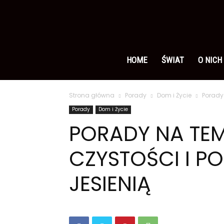
Ameryka
po
HOME
ŚWIAT
O NICH
Strona główna
Porady
Dom i Życie
Porady
polsku
Porady
Dom i Życie
PORADY NA TE
CZYSTOŚCI I 
JESIENIĄ