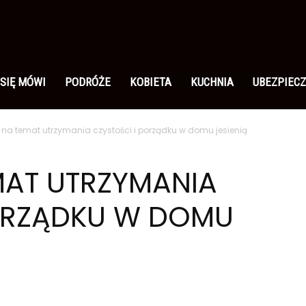
 SIĘ MÓWI
PODRÓŻE
KOBIETA
KUCHNIA
UBEZPIECZ
 na temat utrzymania czystości i porządku w domu jesienią
MAT UTRZYMANIA
PORZĄDKU W DOMU