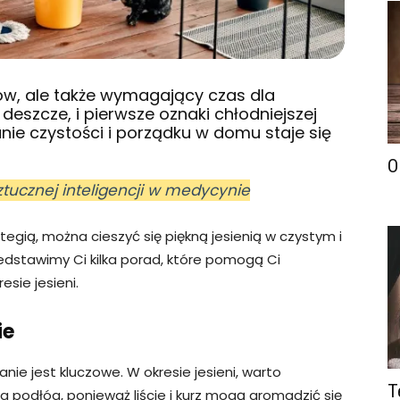
rów, ale także wymagający czas dla
eszcze, i pierwsze oznaki chłodniejszej
ie czystości i porządku w domu staje się
O
ztucznej inteligencji w medycynie
egią, można cieszyć się piękną jesienią w czystym i
edstawimy Ci kilka porad, które pomogą Ci
sie jesieni.
ie
anie jest kluczowe. W okresie jesieni, warto
T
a podłóg, ponieważ liście i kurz mogą gromadzić się