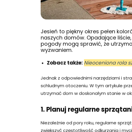
Jesień to piękny okres pełen kolo
naszych domów. Opadające liście, d
pogody mogą sprawić, że utrzyman
wyzwaniem.
Zobacz także:
Nieoceniona rola s
Jednak z odpowiednimi narzędziami i strat
schludnym otoczeniu. W tym artykule prz
utrzymać dom w doskonałym stanie w okre
1. Planuj regularne sprzątan
Niezależnie od pory roku, regularne sprząt
zwiększyć częstotliwość odkurzania i myci