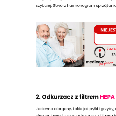
szybciej. Stwórz harmonogram sprzątania
2. Odkurzacz z filtrem
HEPA
Jesienne alergeny, takie jak pyłki i grzy
alergie. Inwestycja w odkurzacz z filtre