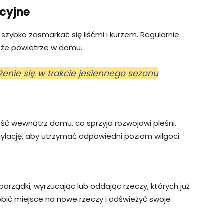
acyjne
 szybko zasmarkać się liśćmi i kurzem. Regularnie
ieże powietrze w domu.
żenie się w trakcie jesiennego sezonu
ć wewnątrz domu, co sprzyja rozwojowi pleśni.
tylację, aby utrzymać odpowiedni poziom wilgoci.
porządki, wyrzucając lub oddając rzeczy, których już
robić miejsce na nowe rzeczy i odświeżyć swoje