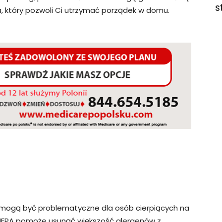
s
, który pozwoli Ci utrzymać porządek w domu.
by, mogą być problematyczne dla osób cierpiących na
m HEPA pomoże usunąć większość alergenów z