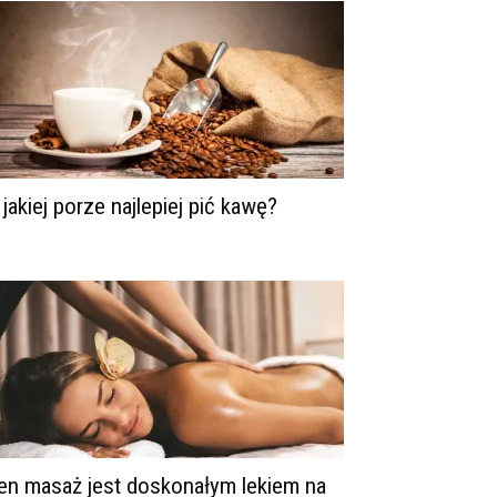
 jakiej porze najlepiej pić kawę?
en masaż jest doskonałym lekiem na