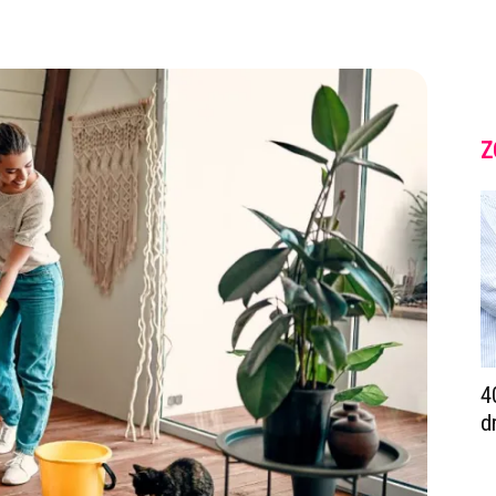
Z
4
d