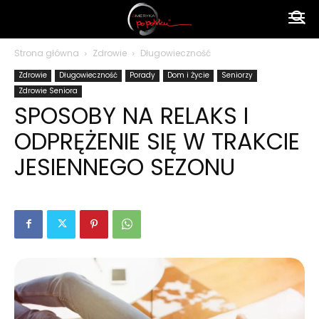
Ameryka
Strona główna
Zdrowie
Długowieczność
Zdrowie
Długowieczność
Porady
Dom i Życie
Seniorzy
po
Zdrowie Seniora
SPOSOBY NA RELAKS I
ODPRĘŻENIE SIĘ W TRAKCIE
polsku
JESIENNEGO SEZONU