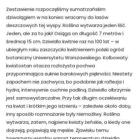
Zestawienie rozpoczęliśmy sumatrzańskim
dziwolągiem w na koniec wracamy do lasów
deszczowych tej wyspy. Roślina wytwarza jeden liść.
Jeden, ale za to jaki! Osiąga on długość 7 metrów i
średnicę 15 cm. Dziwidło kwitnie raz na 100 lat – w
ubiegłym roku zaszczyciło kwitnieniem polski ogród
botaniczny Uniwersytetu Warszawskiego. Kolbowaty
kwiatostan otacza rozłożysta pochwa
przypominająca suknie barokowych piękności. Niestety
zapachem nie zachwyca, bo podobnie jak raflezja i
hydra, intensywnie cuchnie padliną. Dziwidło olbrzymie
jest samowystarczalne. Przy tak długim oczekiwaniu
na kwiat i krótkim jego istnieniu – zaledwie około doby,
inny sposób rozmnażanie były niemożliwy. Roślina
wytwarza, zatem, najpierw kwiaty żeńskie, a kiedy one
dojrzeją, pojawiają się męskie. Zjawisku temu
towarzyszy wyraźny wzrost temperatury dziwidła,