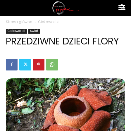
Ameryka
Strona główna
Ciekawostki
Ciekawostki
Świat
po
PRZEDZIWNE DZIECI FLORY
polsku