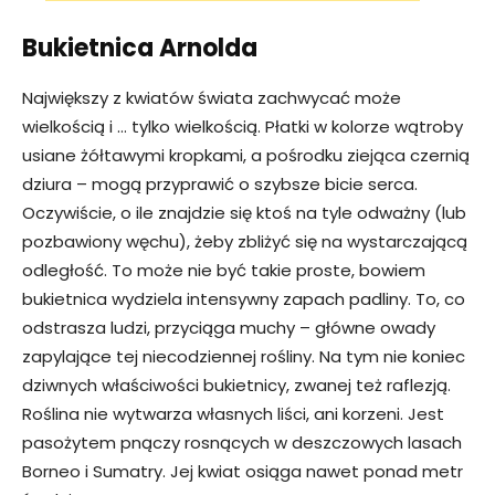
Bukietnica Arnolda
Największy z kwiatów świata zachwycać może
wielkością i … tylko wielkością. Płatki w kolorze wątroby
usiane żółtawymi kropkami, a pośrodku ziejąca czernią
dziura – mogą przyprawić o szybsze bicie serca.
Oczywiście, o ile znajdzie się ktoś na tyle odważny (lub
pozbawiony węchu), żeby zbliżyć się na wystarczającą
odległość. To może nie być takie proste, bowiem
bukietnica wydziela intensywny zapach padliny. To, co
odstrasza ludzi, przyciąga muchy – główne owady
zapylające tej niecodziennej rośliny. Na tym nie koniec
dziwnych właściwości bukietnicy, zwanej też raflezją.
Roślina nie wytwarza własnych liści, ani korzeni. Jest
pasożytem pnączy rosnących w deszczowych lasach
Borneo i Sumatry. Jej kwiat osiąga nawet ponad metr