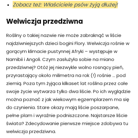
Zobacz też: Właściciele psów żyją dłużej!
Welwiczja przedziwna
Rośliny o takiej nazwie nie może zabraknąć w liście
najdziwniejszych dzieci bogini Flory. Welwiczja rośnie w
gorącym klimacie pustynnej Afryki – występuje w
Namibii i Angoli. Czym zasłużyła sobie na miano
przedziwnej? Otóż jej niezwykle wolno rosnący pień,
przyrastający około milimetra na rok (!) rośnie … pod
ziemią. Poza tym żyjąca kilkaset lat roślina przez całe
swoje życie wytwarza tylko dwa liście. Po ich wyglądzie
można poznać z jak wiekowym egzemplarzem ma się
do czynienia. Stare okazy mają liście poszarpane,
pełne plam i wyraźnie podniszczone. Najstarsze liście
świata? Zdecydowanie pierwsze miejsce zdobywa tu
welwiczja przedziwna.