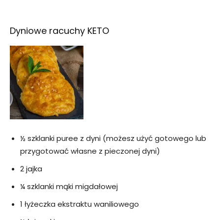
Dyniowe racuchy KETO
½ szklanki puree z dyni (możesz użyć gotowego lub
przygotować własne z pieczonej dyni)
2 jajka
¼ szklanki mąki migdałowej
1 łyżeczka ekstraktu waniliowego