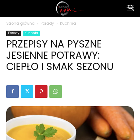
Ameryka
Strona główna
Porady
Kuchnia
Porady
Kuchnia
po
PRZEPISY NA PYSZNE
JESIENNE POTRAWY:
polsku
CIEPŁO I SMAK SEZONU