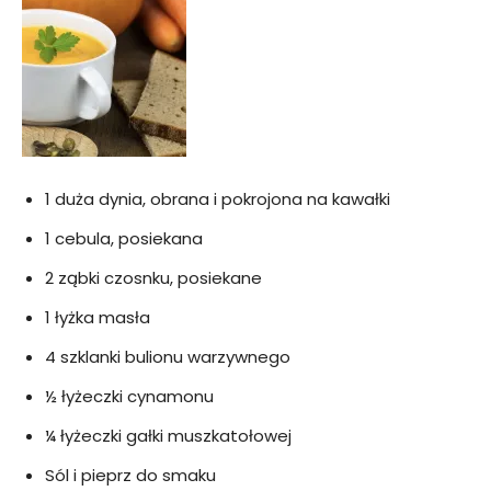
1 duża dynia, obrana i pokrojona na kawałki
1 cebula, posiekana
2 ząbki czosnku, posiekane
1 łyżka masła
4 szklanki bulionu warzywnego
½ łyżeczki cynamonu
¼ łyżeczki gałki muszkatołowej
Sól i pieprz do smaku