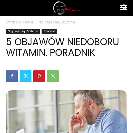
Ameryka
Strona główna
Najczęściej Czytane
Najczęściej Czytane
Zdrowie
po
5 OBJAWÓW NIEDOBORU
WITAMIN. PORADNIK
polsku