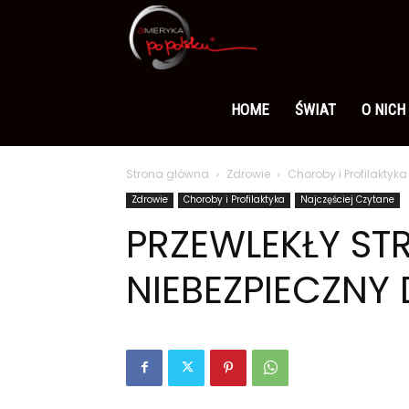
Ameryka
po
HOME
ŚWIAT
O NICH
Strona główna
Zdrowie
Choroby i Profilaktyka
polsku
Zdrowie
Choroby i Profilaktyka
Najczęściej Czytane
PRZEWLEKŁY STR
NIEBEZPIECZNY