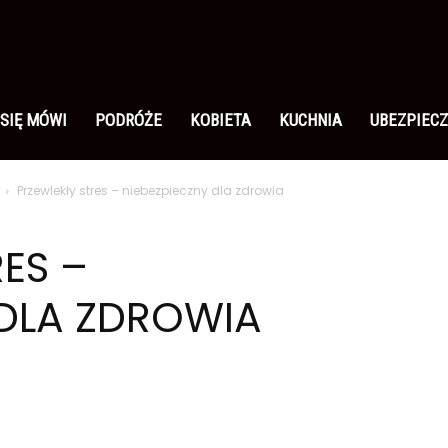
 SIĘ MÓWI
PODRÓŻE
KOBIETA
KUCHNIA
UBEZPIECZ
Przewlekły stres – niebezpieczny dla zdrowia
ES –
 DLA ZDROWIA