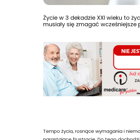
Życie w 3 dekadzie XXI wieku to życi
musiały się zmagać wcześniejsze p
Tempo życia, rosnące wymagania i niem
narastające frustracje. Do tego dochodzi 