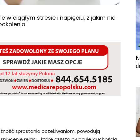
e w ciągłym stresie i napięciu, z jakim nie
okolenia.
N
d
ożność sprostania oczekiwaniom, powodują
spłycenie relacji , które często owocuje kruchością