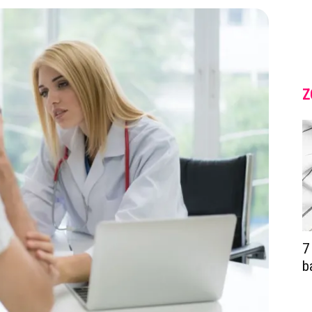
Z
7
b