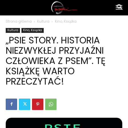
Ameryka
Strona główna
Kultura
Kino, Książka
Kultura
Kino, Książka
po
„PSIE STORY. HISTORIA
NIEZWYKŁEJ PRZYJAŹNI
polsku
CZŁOWIEKA Z PSEM”. TĘ
KSIĄŻKĘ WARTO
PRZECZYTAĆ!