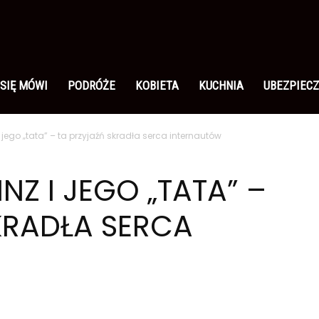
 SIĘ MÓWI
PODRÓŻE
KOBIETA
KUCHNIA
UBEZPIECZ
i jego „tata” – ta przyjaźń skradła serca internautów
NZ I JEGO „TATA” –
KRADŁA SERCA