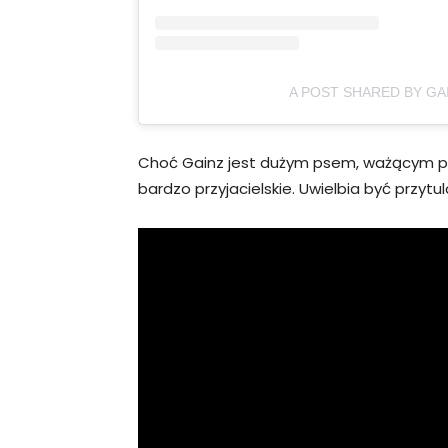
A POST SHARED BY G
Choć Gainz jest dużym psem, ważącym po
bardzo przyjacielskie. Uwielbia być przytul