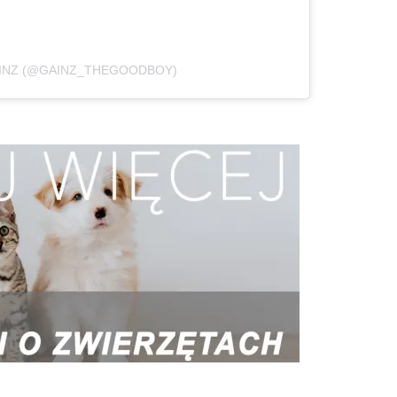
AINZ (@GAINZ_THEGOODBOY)