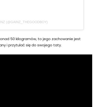
AINZ (@GAINZ_THEGOODBOY)
nad 50 kilogramów, to jego zachowanie jest
any i przytulać się do swojego taty.