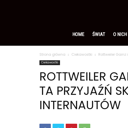
Ameryka
po
HOME
ŚWIAT
O NICH
Strona główna
Ciekawostki
Rottweiler Gainz 
polsku
Ciekawostki
ROTTWEILER GAI
TA PRZYJAŹŃ S
INTERNAUTÓW