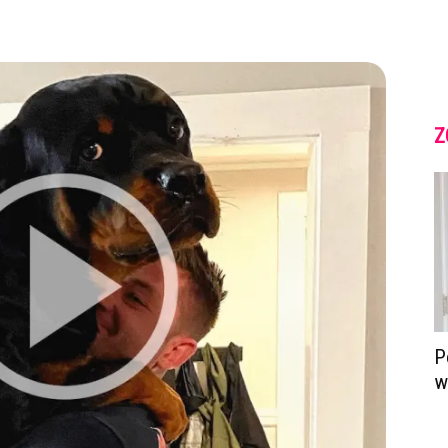
Z
P
w