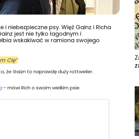
 i niebezpieczne psy. Więź Gainz i Richa
ainz jest nie tylko łagodnym i
wielbia wskakiwać w ramiona swojego
Z
am Cię”
z
to, że Gaizn to naprawdę duży rottweiler.
ą
– mówi Rich o swoim wielkim psie.