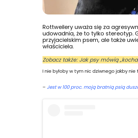
Rottweilery uważa się za agresywne
udowadnia, że to tylko stereotyp. G
przyjacielskim psem, ale także u
właściciela.
Zobacz także: Jak psy mówią „koch
I nie byłoby w tym nic dziwnego jakby nie 
–
Jest w 100 proc. moją bratnią psią dusz