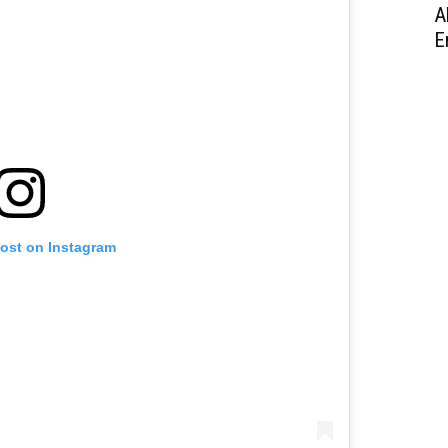
A
E
post on Instagram