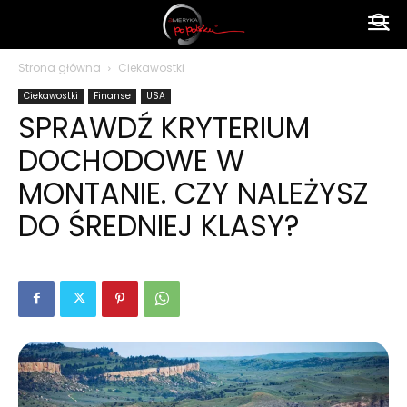
Ameryka
Strona główna
Ciekawostki
Ciekawostki
Finanse
USA
po
SPRAWDŹ KRYTERIUM
DOCHODOWE W
polsku
MONTANIE. CZY NALEŻYSZ
DO ŚREDNIEJ KLASY?