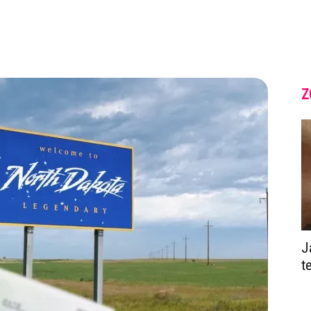
Z
J
t