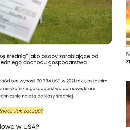
N
asę średnią” jako osoby zarabiające od
z
średniego dochodu gospodarstwa
hód ten wynosił 70 784 USD w 2021 roku, ostatnim
e amerykańskie gospodarstwa domowe, które
chnicznie należą do klasy średniej.
zieci: Jak zacząć?
odowe w USA?