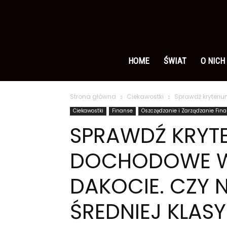
Ameryka
po
HOME
ŚWIAT
O NICH
Strona główna
Ciekawostki
Sprawdź kryteriu
polsku
Ciekawostki
Finanse
Oszczędzanie i Zarządzanie Fin
SPRAWDŹ KRYT
DOCHODOWE W
DAKOCIE. CZY 
ŚREDNIEJ KLASY