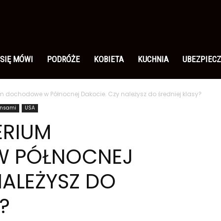
 SIĘ MÓWI
PODRÓŻE
KOBIETA
KUCHNIA
UBEZPIECZ
m dochodowe w Północnej Dakocie. Czy należysz do średniej klasy?
ansami
USA
ERIUM
 PÓŁNOCNEJ
NALEŻYSZ DO
?