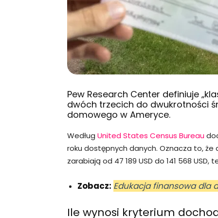
Pew Research Center definiuje „kl
dwóch trzecich do dwukrotności 
domowego w
Ameryce
.
Według
United States Census Bureau
doc
roku dostępnych danych. Oznacza to, ż
zarabiają od 47 189 USD do 141 568 USD, te
Zobacz:
Edukacja finansowa dla d
Ile wynosi kryterium doch