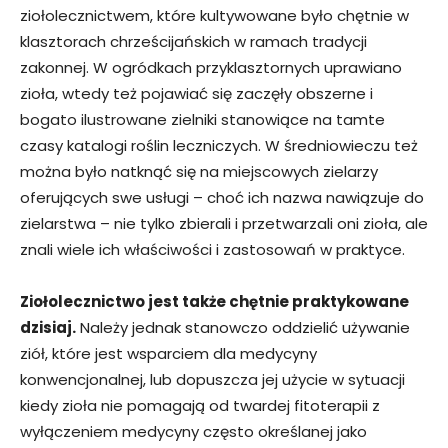
ziołolecznictwem, które kultywowane było chętnie w
klasztorach chrześcijańskich w ramach tradycji
zakonnej. W ogródkach przyklasztornych uprawiano
zioła, wtedy też pojawiać się zaczęły obszerne i
bogato ilustrowane zielniki stanowiące na tamte
czasy katalogi roślin leczniczych. W średniowieczu też
można było natknąć się na miejscowych zielarzy
oferujących swe usługi – choć ich nazwa nawiązuje do
zielarstwa – nie tylko zbierali i przetwarzali oni zioła, ale
znali wiele ich właściwości i zastosowań w praktyce.
Ziołolecznictwo jest także chętnie praktykowane
dzisiaj.
Należy jednak stanowczo oddzielić używanie
ziół, które jest wsparciem dla medycyny
konwencjonalnej, lub dopuszcza jej użycie w sytuacji
kiedy zioła nie pomagają od twardej fitoterapii z
wyłączeniem medycyny często określanej jako