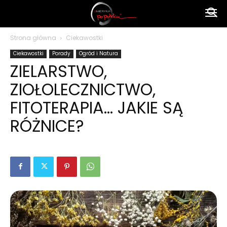
Ameryka
Strona główna
Ciekawostki
Ciekawostki
Porady
Ogród i Natura
po
ZIELARSTWO,
ZIOŁOLECZNICTWO,
polsku
FITOTERAPIA… JAKIE SĄ
RÓŻNICE?