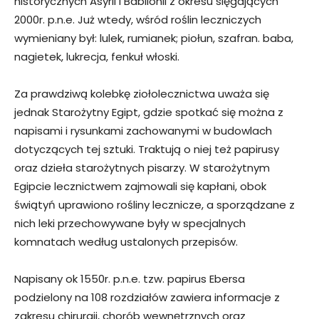
historycznych Asyrii i Babilonii z okresu sięgających
2000r. p.n.e. Już wtedy, wśród roślin leczniczych
wymieniany był: lulek, rumianek; piołun, szafran. baba,
nagietek, lukrecja, fenkuł włoski.
Za prawdziwą kolebkę ziołolecznictwa uważa się
jednak Starożytny Egipt, gdzie spotkać się można z
napisami i rysunkami zachowanymi w budowlach
dotyczących tej sztuki. Traktują o niej też papirusy
oraz dzieła starożytnych pisarzy. W starożytnym
Egipcie lecznictwem zajmowali się kapłani, obok
świątyń uprawiono rośliny lecznicze, a sporządzane z
nich leki przechowywane były w specjalnych
komnatach według ustalonych przepisów.
Napisany ok 1550r. p.n.e. tzw. papirus Ebersa
podzielony na 108 rozdziałów zawiera informacje z
zakresu chirurgii, chorób wewnętrznych oraz