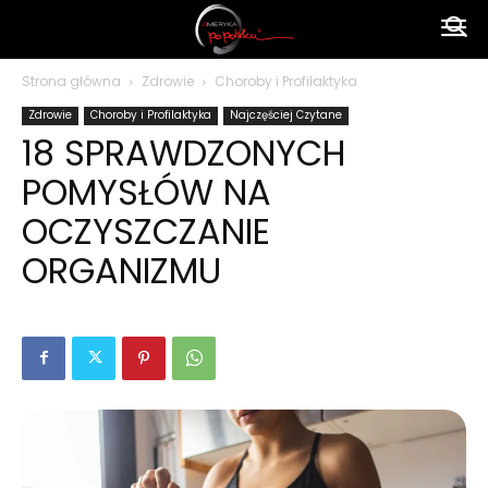
Ameryka
Strona główna
Zdrowie
Choroby i Profilaktyka
Zdrowie
Choroby i Profilaktyka
Najczęściej Czytane
po
18 SPRAWDZONYCH
POMYSŁÓW NA
polsku
OCZYSZCZANIE
ORGANIZMU