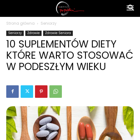
Ameryka
Strona główna
Seniorzy
Seniorzy
Zdrowie
Zdrowie Seniora
po
10 SUPLEMENTÓW DIETY
KTÓRE WARTO STOSOWAĆ
polsku
W PODESZŁYM WIEKU